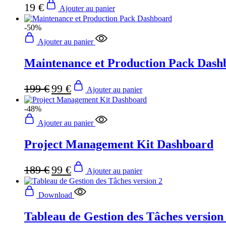
19
€
Ajouter au panier
-50%
Ajouter au panier
Maintenance et Production Pack Dash
Le
Le
199
€
99
€
Ajouter au panier
prix
prix
initial
actuel
-48%
était :
est :
199 €.
99 €.
Ajouter au panier
Project Management Kit Dashboard
Le
Le
189
€
99
€
Ajouter au panier
prix
prix
initial
actuel
était :
est :
Download
189 €.
99 €.
Tableau de Gestion des Tâches version