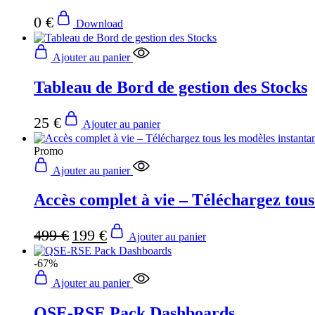
0
€
Download
Ajouter au panier
Tableau de Bord de gestion des Stocks
25
€
Ajouter au panier
Promo
Ajouter au panier
Accès complet à vie – Téléchargez tou
Le
Le
499
€
199
€
Ajouter au panier
prix
prix
initial
actuel
-67%
était :
est :
499 €.
199 €.
Ajouter au panier
QSE-RSE Pack Dashboards