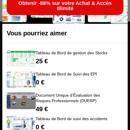
Obtenir -88% sur votre Achat & Accès
Illimité
Vous pourriez aimer
Tableau de Bord de gestion des Stocks
25
€
Tableau de Bord de Suivi des EPI
Address: 90 Rue Auguste Pégurier, 06200 Nice
0
€
Email:
contact@advalians-qse.fr
Phone:
(33)624568481
Document Unique d’Évaluation des
Risques Professionnels (DUERP)
49
€
Inscrivez-vous à notre newsletter
Tableau de Bord de suivi des accidents
0
€
© 2026 Advalians QSE. All Rights Reserved