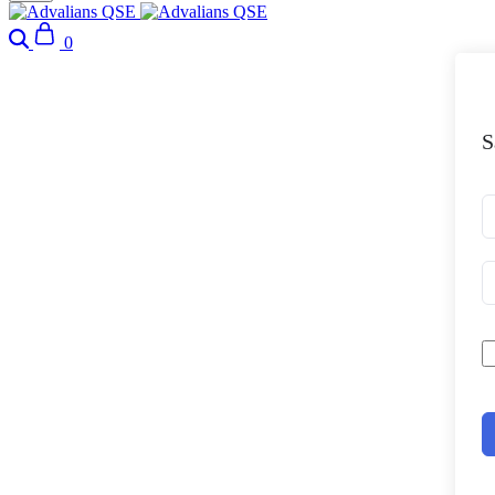
Search
Cart
0
S