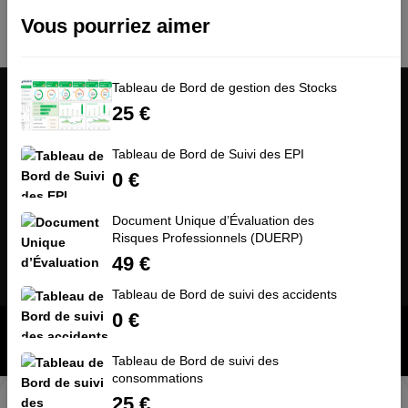
Vous pourriez aimer
Tableau de Bord de gestion des Stocks
25
€
Tableau de Bord de Suivi des EPI
Address: 90 Rue Auguste Pégurier, 06200 Nice
0
€
Email:
contact@advalians-qse.fr
Document Unique d’Évaluation des
Phone:
(33)624568481
Risques Professionnels (DUERP)
49
€
Inscrivez-vous à notre newsletter
Tableau de Bord de suivi des accidents
0
€
© 2026 Advalians QSE. All Rights Reserved
Tableau de Bord de suivi des
consommations
0
0
25
€