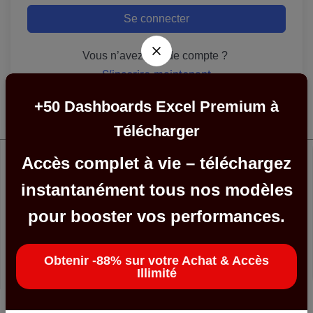
Se connecter
Vous n’avez pas de compte ?
S’inscrire maintenant
+50 Dashboards Excel Premium à
Télécharger
Accès complet à vie – téléchargez
instantanément tous nos modèles
Service client
pour booster vos performances.
Disponible 24h/24 et 7j/7 pour répondre à vos questions ou
problèmes – contactez-nous à tout moment pour un support
Obtenir -88% sur votre Achat & Accès
rapide.
Illimité